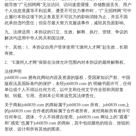
能导致“广元招聘网”无法访问、访问速度缓慢、存储数据丢失、用户
个人信息泄露等不利后果。遭受不可抗力事件时，“广元招聘网”可中
止履行本协议项下的义务直至不可抗力的影响消除为止，并且不因
此承担违约责任；但应尽最大努力克服该事件，减轻其负面影响。
九、法律适用：本协议的订立、生效、解释、执行、管辖、争议的
解决均适用中华人民共和国法律。
十、其他：1、本协议自用户登录使用“E滁州人才网”起生效，长期
有效。
2、“E滁州人才网”保留在法律允许范围内对本协议的最终解释权。
法律声明
job0839.com 拥有此网站内容及资源的版权，受国家知识产权、中国
版权法及国际条约的保护，未经job0839.com 的 明确书面许可，任何
单位或个人不得以任何方式，以中文和任何文字作全部和局部复
制、转载、引用。否则本公司将追究其法律责任。
关于商标job0839.com 的商标属于job0839.com 所有。job0839.com上
的job0839.com 合作者的商标属于合作者所有。未经商标所有者许可
任何单位、团体、个人不得擅自使用。job0839.com 网址上的"观看"
和"感觉"也属于job0839.com 的商标，其中包括颜色的组合、按钮的
形状、设计和所有其他的图表。