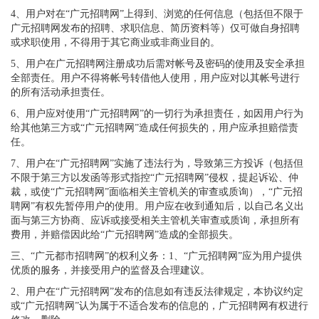
4、用户对在“广元招聘网”上得到、浏览的任何信息（包括但不限于
广元招聘网发布的招聘、求职信息、简历资料等）仅可做自身招聘
或求职使用，不得用于其它商业或非商业目的。
5、用户在广元招聘网注册成功后需对帐号及密码的使用及安全承担
全部责任。用户不得将帐号转借他人使用，用户应对以其帐号进行
的所有活动承担责任。
6、用户应对使用“广元招聘网”的一切行为承担责任，如因用户行为
给其他第三方或“广元招聘网”造成任何损失的，用户应承担赔偿责
任。
7、用户在“广元招聘网”实施了违法行为，导致第三方投诉（包括但
不限于第三方以发函等形式指控“广元招聘网”侵权，提起诉讼、仲
裁，或使“广元招聘网”面临相关主管机关的审查或质询），“广元招
聘网”有权先暂停用户的使用。用户应在收到通知后，以自己名义出
面与第三方协商、应诉或接受相关主管机关审查或质询，承担所有
费用，并赔偿因此给“广元招聘网”造成的全部损失。
三、“广元都市招聘网”的权利义务：1、“广元招聘网”应为用户提供
优质的服务，并接受用户的监督及合理建议。
2、用户在“广元招聘网”发布的信息如有违反法律规定，本协议约定
或“广元招聘网”认为属于不适合发布的信息的，广元招聘网有权进行