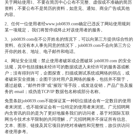
关于网站使用1、不要在简历中心公布不完整、虚假或不准确的简历
资料，不要公布不是简历的资料，如意见、通知、商业广告或其他
内容。
2、任何一位使用者经www.job0839.com确定已违反了网站使用规则
某一项规定， 我们将暂停或终止对该使用者的服务。
3、job0839.com在不公开姓名的情况下，可以向第三方提供综合性的
资料。在没有本人事先同意的情况下，job0839.com不会向第三方公
开你的姓名、地址、电子邮件和电话。
4、网址安全法规：禁止使用者破坏或企图破坏 job0839.com 的安全
法规，其中包括接触未经许可的数据或进入未经许可的服务器或帐
户；没有得到许可，企图探查，扫描或测试系统或网络的弱点，或
者破坏安全措施；企图干涉对用户及网络的服务，包括并不限于，
通过超载，"邮件炸弹"或"摧毁"等手段，或发送促销，产品广告及服
务的 email；或伪造TCP/IP 数据包名称或部分名称。
免责条款job0839.com不能保证某一种职位描述会有一定数目的使用
者来浏览，也不能保证会有一位特定的使用者来浏览。广元招聘网
内含资讯的目的是为了更好地服务我们的访问者，基于对国际互联
网当今技术水平限制的共同理解，广元招聘网并不保证所有信息、
文本、图形、链接及其它项目的绝对准确性和完整性，故仅供访问
者使用参考。