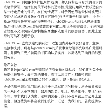
job0839.com刊载的材料"按原样"提供，并无附带任何形式的明示的
或暗示保证，包括任何关于材料的适市性,无侵犯知识产权或适合作
某一特定用途的保证。在任何情况下，对于因使用这些材料或无法
使用这些材料而导致的任何损害赔偿(包括不限于利润损失、业务中
断及信息损失等方面的损失赔偿)，job0839.com均无须承担法律责
任,即使job0839.com曾经被告知有可能出现该等损害赔偿。个别司法
管辖区不允许免除或限制相应而生的或附带的损害赔偿，因此上述
限制可能不适用于你。
job0839.com诚意欢迎您的到访，欢迎国内外各界友好合作、宣传、
链接和支持。所有与job0839.com的关联事宜敬请事先联络广元招聘
网，并得到广元招聘网的书面确认后实行，以期达到正确目的和预
期效果。
隐私条款
隐私条款job0839.com强调保护所有会员的隐私权，我们将为每个会
员提供最安全，最可靠的服务。您可以通过广元都市招聘网
job0839.com完全控制自己的个人信息.。以下是我们的承诺：
会员信息当您到我们网站上注册并填写简历的时候，您会被要求提
供一系列个人基本信息，如您的姓名、地址、电子邮件、电话号码
等等。除非我们认为出于法律的需要，我们不会向第三方公开上述
信息。但这些资料将会被我们统计、汇总，为我们的广告商提供依
据。