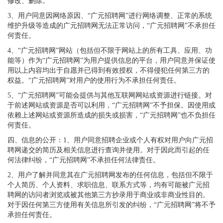
修改、删除。
3、用户同意因网络原因、“广元招聘网”进行网络调整、正常的系统
维护升级等造成的广元招聘网无法正常访问，“广元招聘网”不承担任
何责任。
4、“广元招聘网”网站（包括但不限于网站上的所有工具、应用、功
能等）作为“广元招聘网”为用户提供信息的平台，用户同意并保证使
用以上内容均出于自愿并已得到有效授权，不得侵犯任何第三方的
权益。“广元招聘网”对用户的使用行为不承担任何责任。
5、“广元招聘网”可能会提供与其他互联网网站或资源进行链接。对
于前述网站或资源是否可以利用，“广元招聘网”不予担保。因使用或
依赖上述网站或资源所造成的损失或损害，“广元招聘网”也不负担任
何责任。
四、信息的公开：1、用户同意招聘企业或个人有权对用户向广元招
聘网递交的简历及相关信息进行查询并使用。对于因此而引起的任
何法律纠纷，“广元招聘网”不承担任何法律责任。
2、用户了解并同意其在广元招聘网发布的任何信息，包括但不限于
个人简历、个人资料、求职信息、联系方式等，均有可能被广元招
聘网的访问者浏览或被其他第三方抄录用于商业或非商业性目的。
对于因任何第三方使用有关信息所引发的纠纷，“广元招聘网”将不予
承担任何责任。