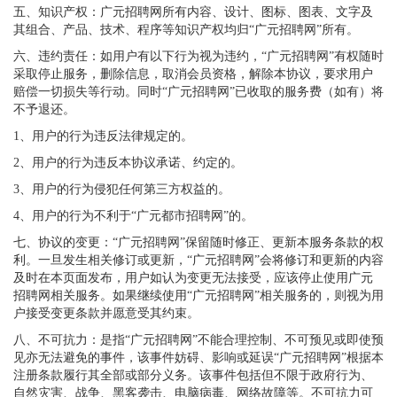
五、知识产权：广元招聘网所有内容、设计、图标、图表、文字及
其组合、产品、技术、程序等知识产权均归“广元招聘网”所有。
六、违约责任：如用户有以下行为视为违约，“广元招聘网”有权随时
采取停止服务，删除信息，取消会员资格，解除本协议，要求用户
赔偿一切损失等行动。同时“广元招聘网”已收取的服务费（如有）将
不予退还。
1、用户的行为违反法律规定的。
2、用户的行为违反本协议承诺、约定的。
3、用户的行为侵犯任何第三方权益的。
4、用户的行为不利于“广元都市招聘网”的。
七、协议的变更：“广元招聘网”保留随时修正、更新本服务条款的权
利。一旦发生相关修订或更新，“广元招聘网”会将修订和更新的内容
及时在本页面发布，用户如认为变更无法接受，应该停止使用广元
招聘网相关服务。如果继续使用“广元招聘网”相关服务的，则视为用
户接受变更条款并愿意受其约束。
八、不可抗力：是指“广元招聘网”不能合理控制、不可预见或即使预
见亦无法避免的事件，该事件妨碍、影响或延误“广元招聘网”根据本
注册条款履行其全部或部分义务。该事件包括但不限于政府行为、
自然灾害、战争、黑客袭击、电脑病毒、网络故障等。不可抗力可